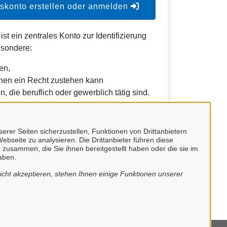
konto erstellen oder anmelden
t ein zentrales Konto zur Identifizierung
esondere:
en,
nen ein Recht zustehen kann
, die beruflich oder gewerblich tätig sind.
h durch Behörden im Sinne von § 1 Abs. 4
etz (VwVfG) möglich.
erer Seiten sicherzustellen, Funktionen von Drittanbietern
ebseite zu analysieren. Die Drittanbieter führen diese
 zusammen, die Sie ihnen bereitgestellt haben oder die sie im
aben.
cht akzeptieren, stehen Ihnen einige Funktionen unserer