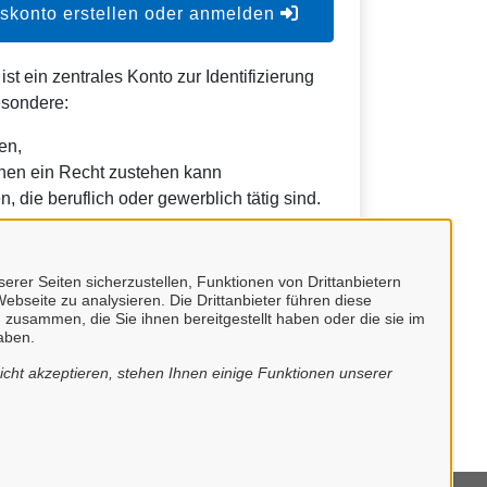
konto erstellen oder anmelden
t ein zentrales Konto zur Identifizierung
esondere:
en,
nen ein Recht zustehen kann
, die beruflich oder gewerblich tätig sind.
h durch Behörden im Sinne von § 1 Abs. 4
etz (VwVfG) möglich.
erer Seiten sicherzustellen, Funktionen von Drittanbietern
ebseite zu analysieren. Die Drittanbieter führen diese
 zusammen, die Sie ihnen bereitgestellt haben oder die sie im
aben.
cht akzeptieren, stehen Ihnen einige Funktionen unserer